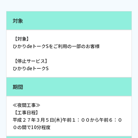
電話
対象
動画配信
【対象】
ひかりdeトークSをご利用の一部のお客様
【停止サービス】
ひかりdeトークS
おトクな情報
料金案内
期間
よくあるご質問
対応エリア
≪夜間工事≫
【工事日程】
平成２７年３月５日(木)午前１：００から午前６：０
０の間で10分程度