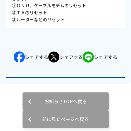
①ＯＮＵ、ケーブルモデムのリセット
会社案内
②ＴＡのリセット
③ルーターなどのリセット
お知らせ
サイトマップ
シェアする
シェアする
シェアする
ウェブサイトのご利用について
放送基準
安全・安心マーク
安全・安心ガイド
お知らせTOPへ戻る
放送番組審議会議事録
前に見たページへ戻る
情報セキュリティ基本方針