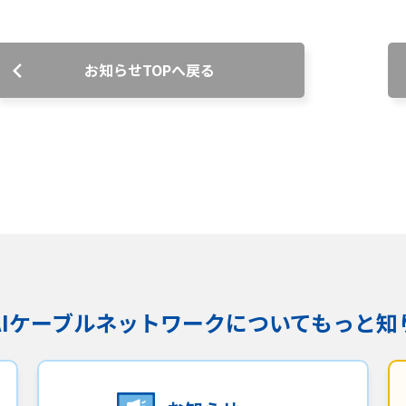
沿革
組織図
お知らせTOPへ戻る
グループ会社
決算公告・電子公告
自治体様・事業者様向けサービ
ス
て
放送基準
安全・安心マーク
安全・安心ガイド
放送
用約款・重要事項説明書
プライバシーポリシー
広告掲載の
KAIケーブルネットワークに
ついてもっと知