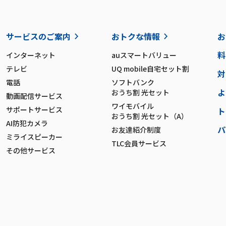
サービスのご案内
おトクな情報
お
料
インターネット
auスマートバリュー
テレビ
UQ mobile自宅セット割
対
電話
ソフトバンク
よ
おうち割 光セット
動画配信サービス
ワイモバイル
サポートサービス
ト
おうち割 光セット（A）
AI防犯カメラ
パ
お友達紹介制度
ミライスピーカー
TLC会員サービス
その他サービス