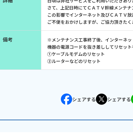
詳細
日頃は弊社サービスをご利用いただきあり
お電話でのお問い合わせ
さて、上記日時にてＣＡＴＶ幹線メンテナ
受付時間：9:30〜18:00 年中無休
この影響でインターネット及びＣＡＴＶ放
ご不便をおかけしますが、ご協力頂きたく
備考
※メンテナンス工事終了後、インターネッ
Webメール
機器の電源コードを抜き差ししてリセット
①ケーブルモデムのリセット
②ルーターなどのリセット
シェアする
シェアする
会社案内
お知らせ
シ
会社概要
障害情報
支店一覧
メンテナ