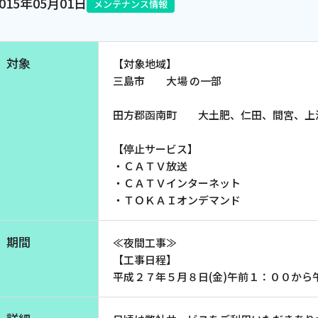
2015年05月01日
メンテナンス情報
電話
対象
【対象地域】
動画配信
三島市 大場 の一部
田方郡函南町 大土肥、仁田、間宮、上
【停止サービス】
・ＣＡＴＶ放送
・ＣＡＴＶインターネット
・ＴＯＫＡＩオンデマンド
期間
≪夜間工事≫
【工事日程】
平成２７年５月８日(金)午前１：００から