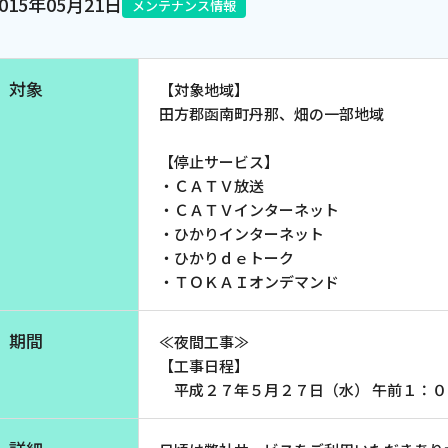
2015年05月21日
メンテナンス情報
電話
対象
【対象地域】
動画配信
田方郡函南町丹那、畑の一部地域
【停止サービス】
・ＣＡＴＶ放送
・ＣＡＴＶインターネット
・ひかりインターネット
・ひかりｄｅトーク
・ＴＯＫＡＩオンデマンド
期間
≪夜間工事≫
【工事日程】
平成２７年５月２７日（水） 午前１：０