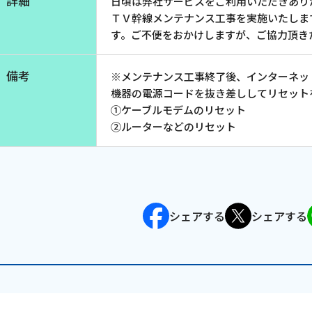
詳細
日頃は弊社サービスをご利用いただきあり
お電話でのお問い合わせ
ＴＶ幹線メンテナンス工事を実施いたしま
受付時間：9:30〜18:00 年中無休
す。ご不便をおかけしますが、ご協力頂き
備考
※メンテナンス工事終了後、インターネッ
機器の電源コードを抜き差ししてリセット
Webメール
①ケーブルモデムのリセット
②ルーターなどのリセット
シェアする
シェアする
会社案内
お知らせ
シ
会社概要
障害情報
支店一覧
メンテナ