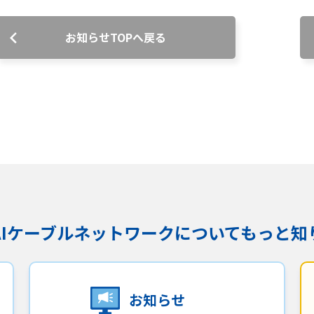
沿革
お知らせTOPへ戻る
組織図
グループ会社
決算公告・電子公告
自治体様・事業者様向けサービ
ス
て
放送基準
安全・安心マーク
安全・安心ガイド
放送
用約款・重要事項説明書
プライバシーポリシー
広告掲載の
KAIケーブルネットワークに
ついてもっと知
お知らせ