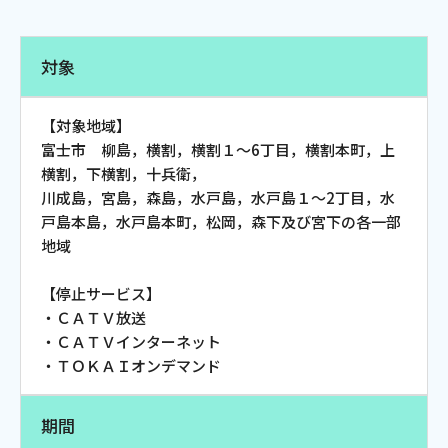
電話
対象
動画配信
【対象地域】
富士市 柳島，横割，横割１～6丁目，横割本町，上
横割，下横割，十兵衛，
川成島，宮島，森島，水戸島，水戸島１～2丁目，水
戸島本島，水戸島本町，松岡，森下及び宮下の各一部
おトクな情報
料金案内
地域
【停止サービス】
・ＣＡＴＶ放送
よくあるご質問
対応エリア
・ＣＡＴＶインターネット
・ＴＯＫＡＩオンデマンド
期間