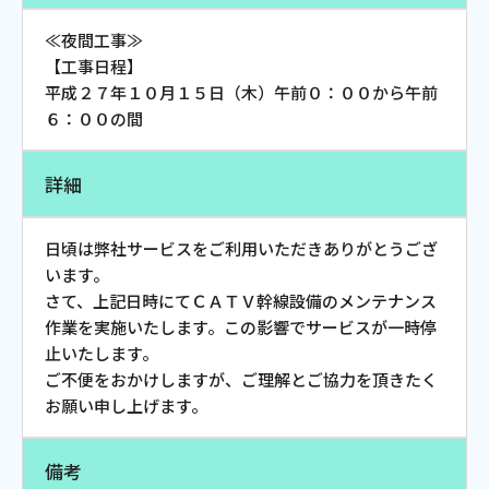
お電話でのお問い合わせ
≪夜間工事≫
受付時間：9:30〜18:00 年中無休
【工事日程】
平成２７年１０月１５日（木）午前０：００から午前
６：００の間
Webメール
詳細
日頃は弊社サービスをご利用いただきありがとうござ
います。
さて、上記日時にてＣＡＴＶ幹線設備のメンテナンス
作業を実施いたします。この影響でサービスが一時停
止いたします。
ご不便をおかけしますが、ご理解とご協力を頂きたく
おトクなプラン
お願い申し上げます。
パンフレット・チラシ
備考