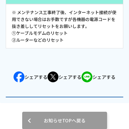
会社案内
※ メンテナンス工事終了後、インターネット接続が使
用できない場合はお手数ですが各機器の電源コードを
抜き差ししてリセットをお願いします。
お知らせ
①ケーブルモデムのリセット
②ルーターなどのリセット
サイトマップ
ウェブサイトのご利用について
放送基準
シェアする
シェアする
シェアする
安全・安心マーク
安全・安心ガイド
放送番組審議会議事録
お知らせTOPへ戻る
情報セキュリティ基本方針