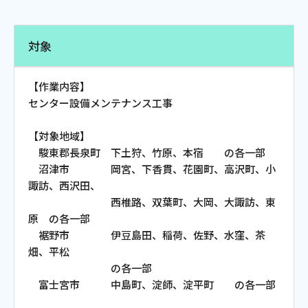
電話
対象
動画配信
【作業内容】
センター設備メンテナンス工事
【対象地域】
駿東郡長泉町 下土狩、竹原、本宿 の各一部
おトクな情報
料金案内
沼津市 岡宮、下香貫、花園町、高沢町、小
諏訪、西沢田、
西椎路、双葉町、大岡、大諏訪、東
原 の各一部
よくあるご質問
対応エリア
裾野市 伊豆島田、稲荷、佐野、水窪、茶
畑、平松
の各一部
富士宮市 中島町、淀師、淀平町 の各一部