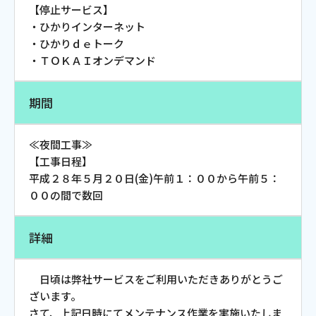
【停止サービス】
お電話でのお問い合わせ
・ひかりインターネット
受付時間：9:30〜18:00 年中無休
・ひかりｄｅトーク
・ＴＯＫＡＩオンデマンド
期間
Webメール
≪夜間工事≫
【工事日程】
平成２８年５月２０日(金)午前１：００から午前５：
００の間で数回
詳細
おトクなプラン
日頃は弊社サービスをご利用いただきありがとうご
ざいます。
パンフレット・チラシ
さて、上記日時にてメンテナンス作業を実施いたしま