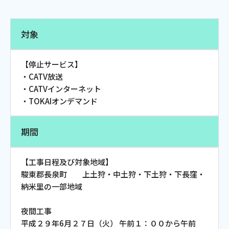
電話
対象
動画配信
【停止サービス】
・CATV放送
・CATVインターネット
・TOKAIオンデマンド
おトクな情報
料金案内
期間
【工事日程及び対象地域】
よくあるご質問
対応エリア
駿東郡長泉町 上土狩・中土狩・下土狩・下長窪・
納米里の一部地域
夜間工事
平成２９年6月２７日（火） 午前１：００から午前