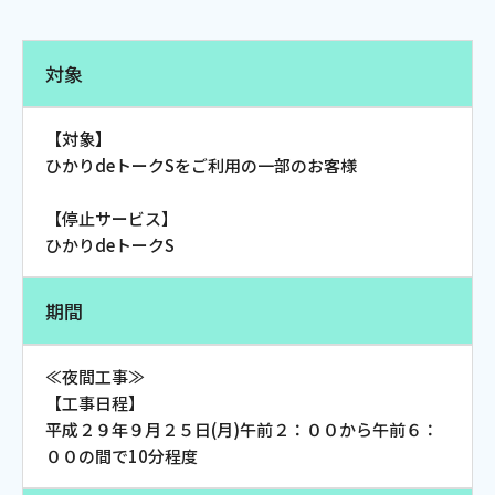
電話
対象
動画配信
【対象】
ひかりdeトークSをご利用の一部のお客様
【停止サービス】
ひかりdeトークS
おトクな情報
料金案内
期間
よくあるご質問
対応エリア
≪夜間工事≫
【工事日程】
平成２９年９月２５日(月)午前２：００から午前６：
００の間で10分程度