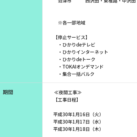
沼津市 西沢田・東椎路・中沢田
お電話でのお問い合わせ
受付時間：9:30〜18:00 年中無休
※各一部地域
【停止サービス】
・ひかりdeテレビ
Webメール
・ひかりインターネット
・ひかりdeトーク
・TOKAIオンデマンド
・集合一括バルク
期間
≪夜間工事≫
【工事日程】
平成30年1月16日（火）
会社案内
お知らせ
平成30年1月17日（水）
シ
会社概要
障害情報
平成30年1月18日（木）
支店一覧
メンテナ