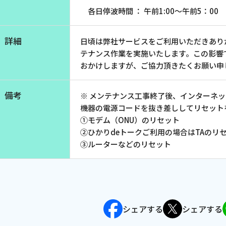
各日停波時間 ： 午前1:00～午前5：00
沿革
組織図
詳細
日頃は弊社サービスをご利用いただきあり
グループ会社
テナンス作業を実施いたします。この影響
決算公告・電子公告
おかけしますが、ご協力頂きたくお願い申
自治体様・事業者様向けサービ
ス
備考
※ メンテナンス工事終了後、インターネ
機器の電源コードを抜き差ししてリセット
①モデム（ONU）のリセット
て
放送基準
安全・安心マーク
安全・安心ガイド
放送
用約款・重要事項説明書
プライバシーポリシー
広告掲載の
②ひかりdeトークご利用の場合はTAのリ
③ルーターなどのリセット
シェアする
シェアする