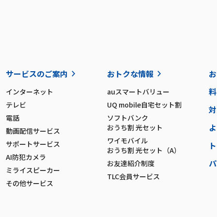
サービスのご案内
おトクな情報
お
料
インターネット
auスマートバリュー
テレビ
UQ mobile自宅セット割
対
電話
ソフトバンク
よ
おうち割 光セット
動画配信サービス
ワイモバイル
サポートサービス
ト
おうち割 光セット（A）
AI防犯カメラ
パ
お友達紹介制度
ミライスピーカー
TLC会員サービス
その他サービス