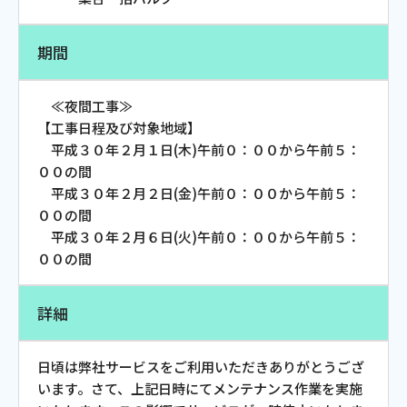
会社案内
期間
お知らせ
≪夜間工事≫
【工事日程及び対象地域】
サイトマップ
平成３０年２月１日(木)午前０：００から午前５：
００の間
ウェブサイトのご利用について
平成３０年２月２日(金)午前０：００から午前５：
００の間
放送基準
平成３０年２月６日(火)午前０：００から午前５：
００の間
安全・安心マーク
安全・安心ガイド
詳細
放送番組審議会議事録
日頃は弊社サービスをご利用いただきありがとうござ
情報セキュリティ基本方針
います。さて、上記日時にてメンテナンス作業を実施