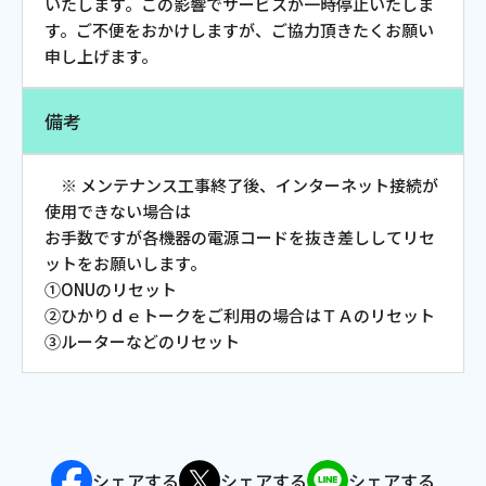
いたします。この影響でサービスが一時停止いたしま
ご利用約款・重要事項説明書
す。ご不便をおかけしますが、ご協力頂きたくお願い
申し上げます。
プライバシーポリシー
備考
広告掲載のご案内
※ メンテナンス工事終了後、インターネット接続が
使用できない場合は
お手数ですが各機器の電源コードを抜き差ししてリセ
ットをお願いします。
①ONUのリセット
②ひかりｄｅトークをご利用の場合はＴＡのリセット
③ルーターなどのリセット
シェアする
シェアする
シェアする