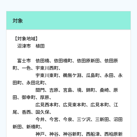
電話
対象
動画配信
【対象地域】
沼津市 植田
富士市 依田橋、依田橋町、依田原新田、依田原
町、一色、宇東川西町、
おトクな情報
料金案内
宇東川東町、鵜無ケ淵、瓜島町、永田、永
田町、永田北町、
間門、吉原、宮島、境、錦町、桑崎、原
田、御幸町、厚原、
よくあるご質問
対応エリア
広見西本町、広見東本町、広見本町、江
尾、香西、国久保、
今井、今宮、今泉、三ツ沢、三新田、沼田
新田、新橋町、
神戸、神谷、神谷新町、西船津、西柏原新