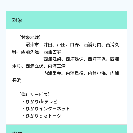
電話
対象
動画配信
【対象地域】
沼津市 井田、戸田、口野、西浦河内、西浦久
料、西浦久連、西浦古宇
西浦江梨、西浦足保、西浦平沢、西浦
木負、西浦立保、内浦三津
おトクな情報
料金案内
内浦重寺、内浦重須、内浦小海、内浦
長浜
【停止サービス】
よくあるご質問
対応エリア
・ひかりdeテレビ
・ひかりインターネット
・ひかりｄｅトーク