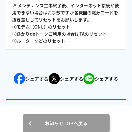
※ メンテナンス工事終了後、インターネット接続が使
会社案内
用できない場合はお手数ですが各機器の電源コードを
抜き差ししてリセットをお願いします。
①モデム（ONU）のリセット
お知らせ
②ひかりdeトークご利用の場合はTAのリセット
③ルーターなどのリセット
サイトマップ
ウェブサイトのご利用について
放送基準
シェアする
シェアする
シェアする
安全・安心マーク
安全・安心ガイド
放送番組審議会議事録
お知らせTOPへ戻る
情報セキュリティ基本方針