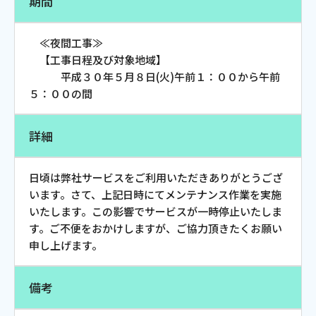
期間
お電話でのお問い合わせ
受付時間：9:30〜18:00 年中無休
≪夜間工事≫
【工事日程及び対象地域】
平成３０年５月８日(火)午前１：００から午前
５：００の間
Webメール
詳細
日頃は弊社サービスをご利用いただきありがとうござ
います。さて、上記日時にてメンテナンス作業を実施
いたします。この影響でサービスが一時停止いたしま
す。ご不便をおかけしますが、ご協力頂きたくお願い
申し上げます。
おトクなプラン
備考
パンフレット・チラシ