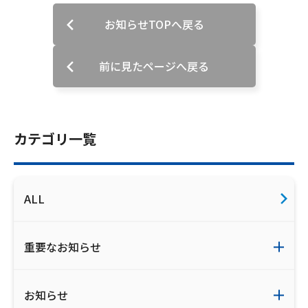
お知らせTOPへ戻る
会社案内
お知らせ
前に見たページへ戻る
サイトマップ
ウェブサイトのご利用について
カテゴリ一覧
放送基準
ALL
安全・安心マーク
安全・安心ガイド
重要なお知らせ
放送番組審議会議事録
情報セキュリティ基本方針
お知らせ