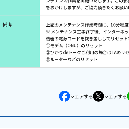
ンテナンス作業を実施いたします。この影
お電話でのお問い合わせ
をおかけしますが、ご協力頂きたくお願い
受付時間：9:30〜18:00 年中無休
備考
上記のメンテナンス作業時間に、10分程
※ メンテナンス工事終了後、インターネ
機器の電源コードを抜き差ししてリセット
Webメール
①モデム（ONU）のリセット
②ひかりdeトークご利用の場合はTAのリ
③ルーターなどのリセット
シェアする
シェアする
会社案内
お知らせ
シ
会社概要
障害情報
支店一覧
メンテナ