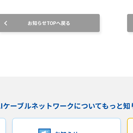
沿革
組織図
お知らせTOPへ戻る
グループ会社
決算公告・電子公告
自治体様・事業者様向けサービ
ス
て
放送基準
安全・安心マーク
安全・安心ガイド
放送
用約款・重要事項説明書
プライバシーポリシー
広告掲載の
KAIケーブルネットワークに
ついてもっと知