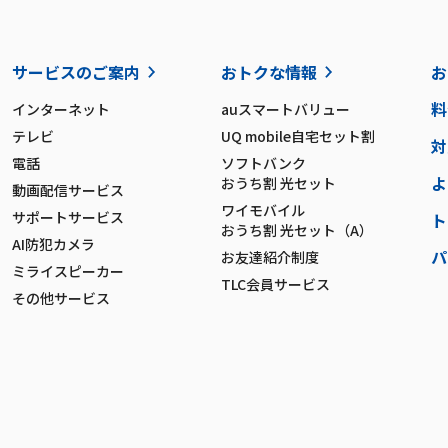
サービスのご案内
おトクな情報
お
料
インターネット
auスマートバリュー
テレビ
UQ mobile自宅セット割
対
電話
ソフトバンク
よ
おうち割 光セット
動画配信サービス
ワイモバイル
サポートサービス
ト
おうち割 光セット（A）
AI防犯カメラ
パ
お友達紹介制度
ミライスピーカー
TLC会員サービス
その他サービス