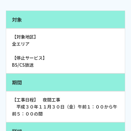
電話
対象
動画配信
【対象地区】
全エリア
【停止サービス】
BS/CS放送
おトクな情報
料金案内
期間
よくあるご質問
対応エリア
【工事日程】 夜間工事
平成３０年１１月３０日（金）午前１：００から午
前５：００の間