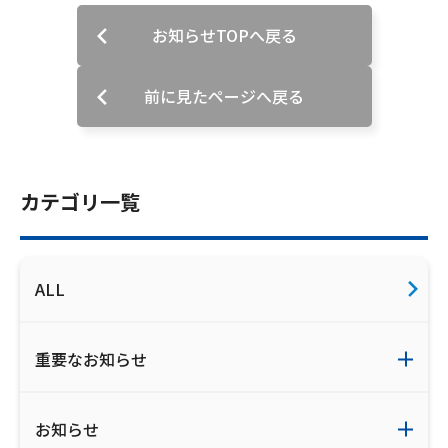
お知らせTOPへ戻る
会社案内
お知らせ
前に見たページへ戻る
サイトマップ
ウェブサイトのご利用について
カテゴリ一覧
放送基準
ALL
安全・安心マーク
安全・安心ガイド
重要なお知らせ
放送番組審議会議事録
情報セキュリティ基本方針
お知らせ