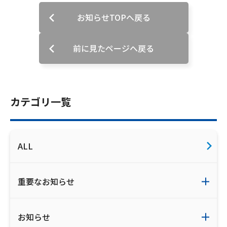
お知らせTOPへ戻る
会社案内
お知らせ
前に見たページへ戻る
サイトマップ
カテゴリ一覧
ウェブサイトのご利用について
放送基準
ALL
安全・安心マーク
安全・安心ガイド
重要なお知らせ
放送番組審議会議事録
お知らせ
情報セキュリティ基本方針