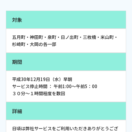
電話
対象
動画配信
五月町・神田町・泉町・日ノ出町・三枚橋・米山町・
杉崎町・大岡の各一部
期間
おトクな情報
料金案内
平成30年12月19日（水）早朝
サービス停止時間 ： 午前1:00～午前5：00
３０分～１時間程度を数回
よくあるご質問
対応エリア
詳細
日頃は弊社サービスをご利用いただきありがとうござ