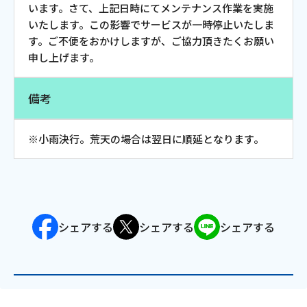
います。さて、上記日時にてメンテナンス作業を実施
お電話でのお問い合わせ
いたします。この影響でサービスが一時停止いたしま
受付時間：9:30〜18:00 年中無休
す。ご不便をおかけしますが、ご協力頂きたくお願い
申し上げます。
備考
Webメール
※小雨決行。荒天の場合は翌日に順延となります。
シェアする
シェアする
シェアする
おトクなプラン
パンフレット・チラシ