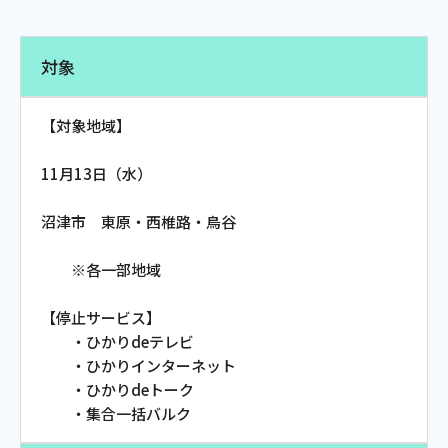
電話
対象
動画配信
【対象地域】
11月13日（水）
沼津市 東原・西椎路・鳥谷
おトクな情報
料金案内
※各一部地域
【停止サービス】
よくあるご質問
対応エリア
・ひかりdeテレビ
・ひかりインターネット
・ひかりdeトーク
・集合一括バルク