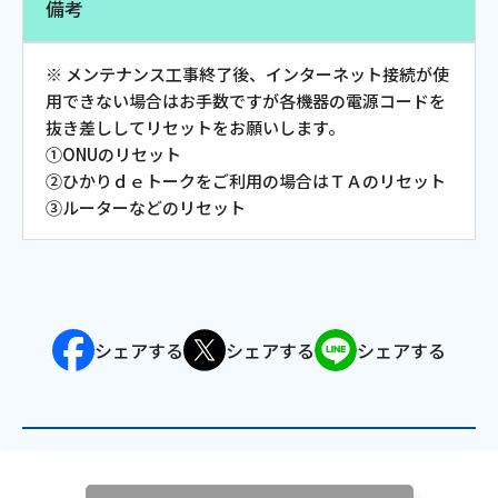
備考
会社案内
※ メンテナンス工事終了後、インターネット接続が使
用できない場合はお手数ですが各機器の電源コードを
お知らせ
抜き差ししてリセットをお願いします。
①ONUのリセット
サイトマップ
②ひかりｄｅトークをご利用の場合はＴＡのリセット
③ルーターなどのリセット
ウェブサイトのご利用について
放送基準
安全・安心マーク
シェアする
シェアする
シェアする
安全・安心ガイド
放送番組審議会議事録
情報セキュリティ基本方針