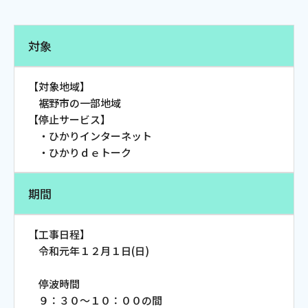
電話
対象
動画配信
【対象地域】
裾野市の一部地域
【停止サービス】
・ひかりインターネット
・ひかりｄｅトーク
おトクな情報
料金案内
期間
よくあるご質問
対応エリア
【工事日程】
令和元年１２月１日(日)
停波時間
９：３０～１０：００の間