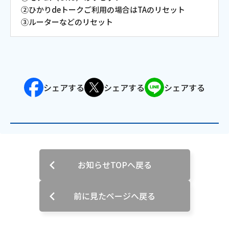
②ひかりdeトークご利用の場合はTAのリセット
会社案内
③ルーターなどのリセット
お知らせ
サイトマップ
シェアする
シェアする
シェアする
ウェブサイトのご利用について
放送基準
安全・安心マーク
お知らせTOPへ戻る
安全・安心ガイド
放送番組審議会議事録
前に見たページへ戻る
情報セキュリティ基本方針