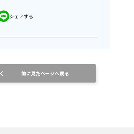
シェアする
番組審議会議事録
情報セキュリティ基本方針
前に見たページへ戻る
ご案内