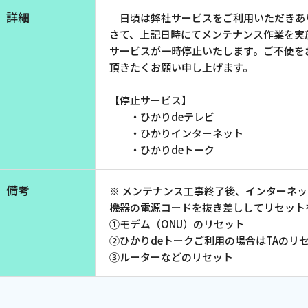
お電話でのお問い合わせ
詳細
日頃は弊社サービスをご利用いただきあ
受付時間：9:30〜18:00 年中無休
さて、上記日時にてメンテナンス作業を実
サービスが一時停止いたします。ご不便を
頂きたくお願い申し上げます。
【停止サービス】
Webメール
・ひかりdeテレビ
・ひかりインターネット
・ひかりdeトーク
備考
※ メンテナンス工事終了後、インターネ
機器の電源コードを抜き差ししてリセット
①モデム（ONU）のリセット
②ひかりdeトークご利用の場合はTAのリ
③ルーターなどのリセット
会社案内
お知らせ
シ
会社概要
障害情報
支店一覧
メンテナ