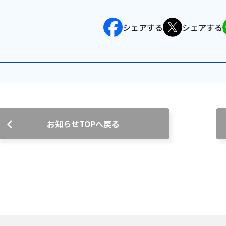
沿革
シェアする
シェアする
組織図
グループ会社
決算公告・電子公告
自治体様・事業者様向けサービ
ス
て
放送基準
安全・安心マーク
安全・安心ガイド
放送
お知らせTOPへ戻る
用約款・重要事項説明書
プライバシーポリシー
広告掲載の