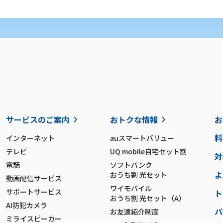
サービスのご案内
おトクな情報
お
料
インターネット
auスマートバリュー
テレビ
UQ mobile自宅セット割
対
電話
ソフトバンク
よ
おうち割 光セット
動画配信サービス
ワイモバイル
サポートサービス
ト
おうち割 光セット（A）
AI防犯カメラ
パ
お友達紹介制度
ミライスピーカー