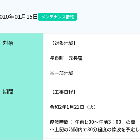
電話
2020年01月15日
メンテナンス情報
動画配信
対象
【対象地域】
長泉町 元長窪
※一部地域
期間
【工事日程】
令和2年1月21日（火）
停波時間 ： 午前1:00～午前3：00 の間
※上記の時間内で30分程度の停波を予定