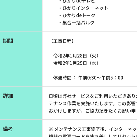
・ひかりdeテレビ
お電話でのお問い合わせ
・ひかりインターネット
受付時間：9:30〜18:00 年中無休
・ひかりdeトーク
・集合一括バルク
期間
【工事日程】
Webメール
令和2年1月28日（火）
令和2年1月29日（水）
停波時間 ： 午前0:30～午前5：00
詳細
日頃は弊社サービスをご利用いただきあり
テナンス作業を実施いたします。この影響
おかけしますが、ご協力頂きたくお願い申
会社案内
お知らせ
シ
会社概要
障害情報
備考
※ メンテナンス工事終了後、インターネ
支店一覧
メンテナ
機器の電源コードを抜き差ししてリセット