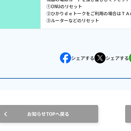
①ONUのリセット
沿革
②ひかりｄｅトークをご利用の場合はＴＡ
組織図
③ルーターなどのリセット
グループ会社
決算公告・電子公告
自治体様・事業者様向けサービ
ス
シェアする
シェアする
て
放送基準
安全・安心マーク
安全・安心ガイド
放送
用約款・重要事項説明書
プライバシーポリシー
広告掲載の
お知らせTOPへ戻る