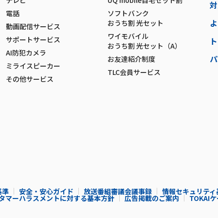
テレビ
UQ mobile自宅セット割
対
電話
ソフトバンク
よ
おうち割 光セット
動画配信サービス
ワイモバイル
サポートサービス
ト
おうち割 光セット（A）
AI防犯カメラ
パ
お友達紹介制度
ミライスピーカー
TLC会員サービス
その他サービス
基準
安全・安心ガイド
放送番組審議会議事録
情報セキュリティ
タマーハラスメントに対する基本方針
広告掲載のご案内
TOKA