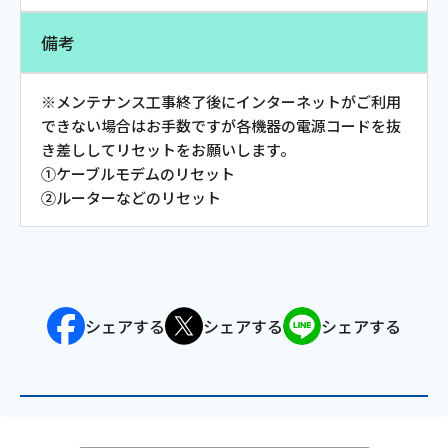
会社案内
備考
お知らせ
※メンテナンス工事終了後にインターネットがご利用
できない場合はお手数ですが各機器の電源コードを抜
き差ししてリセットをお願いします。
サイトマップ
①ケーブルモデムのリセット
ウェブサイトのご利用について
②ルーターなどのリセット
放送基準
安全・安心マーク
シェアする
シェアする
シェアする
安全・安心ガイド
放送番組審議会議事録
情報セキュリティ基本方針