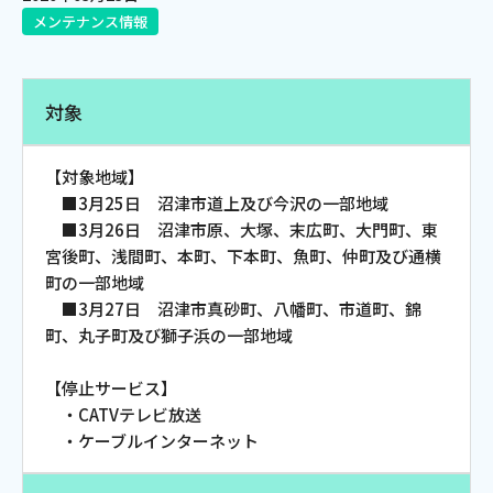
メンテナンス情報
電話
対象
動画配信
【対象地域】
■3月25日 沼津市道上及び今沢の一部地域
■3月26日 沼津市原、大塚、末広町、大門町、東
宮後町、浅間町、本町、下本町、魚町、仲町及び通横
おトクな情報
料金案内
町の一部地域
■3月27日 沼津市真砂町、八幡町、市道町、錦
町、丸子町及び獅子浜の一部地域
よくあるご質問
対応エリア
【停止サービス】
・CATVテレビ放送
・ケーブルインターネット