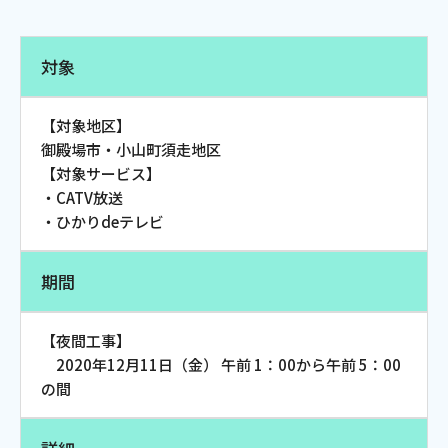
電話
対象
動画配信
【対象地区】
御殿場市・小山町須走地区
【対象サービス】
・CATV放送
・ひかりdeテレビ
おトクな情報
料金案内
期間
よくあるご質問
対応エリア
【夜間工事】
2020年12月11日（金） 午前 1：00から午前 5：00
の間