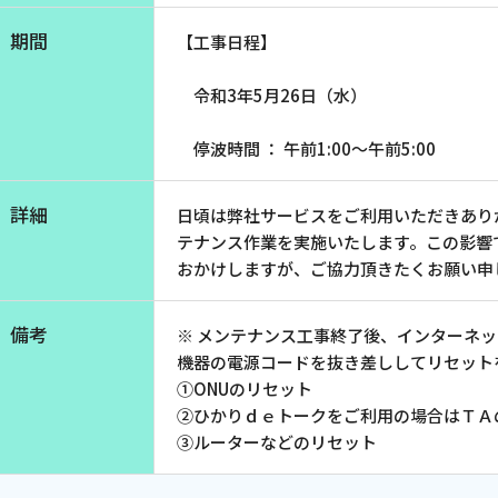
お電話でのお問い合わせ
期間
【工事日程】
受付時間：9:30〜18:00 年中無休
令和3年5月26日（水）
停波時間 ： 午前1:00～午前5:00
Webメール
詳細
日頃は弊社サービスをご利用いただきあり
テナンス作業を実施いたします。この影響
おかけしますが、ご協力頂きたくお願い申
備考
※ メンテナンス工事終了後、インターネ
機器の電源コードを抜き差ししてリセット
①ONUのリセット
②ひかりｄｅトークをご利用の場合はＴＡ
会社案内
お知らせ
③ルーターなどのリセット
シ
会社概要
障害情報
支店一覧
メンテナ