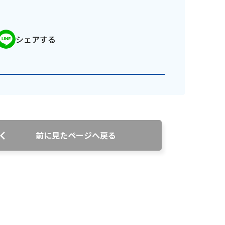
シェアする
番組審議会議事録
情報セキュリティ基本方針
ご案内
前に見たページへ戻る