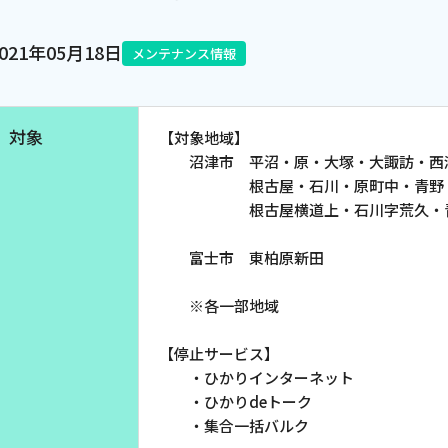
電話
2021年05月18日
メンテナンス情報
動画配信
対象
【対象地域】
沼津市 平沼・原・大塚・大諏訪・西添
根古屋・石川・原町中・青野・今
根古屋横道上・石川字荒久・青野字
富士市 東柏原新田
※各一部地域
【停止サービス】
・ひかりインターネット
・ひかりdeトーク
・集合一括バルク