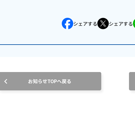
沿革
組織図
シェアする
シェアする
グループ会社
決算公告・電子公告
自治体様・事業者様向けサービ
ス
て
放送基準
安全・安心マーク
安全・安心ガイド
放送
用約款・重要事項説明書
プライバシーポリシー
広告掲載の
お知らせTOPへ戻る