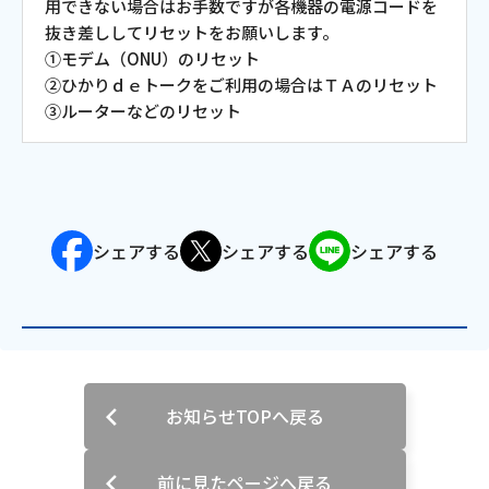
用できない場合はお手数ですが各機器の電源コードを
抜き差ししてリセットをお願いします。
会社案内
①モデム（ONU）のリセット
②ひかりｄｅトークをご利用の場合はＴＡのリセット
お知らせ
③ルーターなどのリセット
サイトマップ
ウェブサイトのご利用について
シェアする
シェアする
シェアする
放送基準
安全・安心マーク
安全・安心ガイド
お知らせTOPへ戻る
放送番組審議会議事録
情報セキュリティ基本方針
前に見たページへ戻る