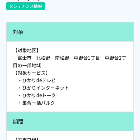
メンテナンス情報
電話
対象
動画配信
【対象地区】
富士市 北松野 南松野 中野台1丁目 中野台2丁
目の一部地域
【対象サービス】
おトクな情報
料金案内
・ひかりdeテレビ
・ひかりインターネット
・ひかりdeトーク
・集合一括バルク
よくあるご質問
対応エリア
期間
【工事日程】