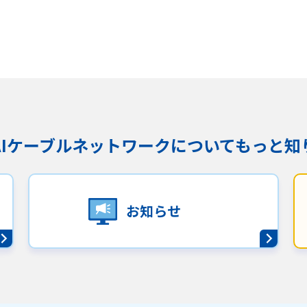
沿革
組織図
グループ会社
決算公告・電子公告
自治体様・事業者様向けサービ
ス
KAIケーブルネットワークに
ついてもっと知
て
放送基準
安全・安心マーク
安全・安心ガイド
放送
用約款・重要事項説明書
プライバシーポリシー
広告掲載の
お知らせ