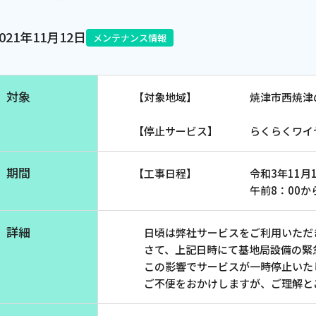
電話
2021年11月12日
メンテナンス情報
動画配信
対象
【対象地域】 焼津市西焼津の
【停止サービス】 らくらくワイ
期間
【工事日程】 令和3年11月15
午前8：00から午後8
詳細
日頃は弊社サービスをご利用いただき
さて、上記日時にて基地局設備の緊急
この影響でサービスが一時停止いた
ご不便をおかけしますが、ご理解とご