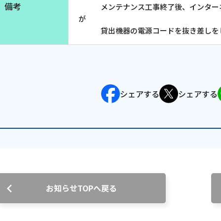
備考
メンテナンス工事終了後、インターネ
お電話でのお問い合わせ
が
受付時間：9:30〜18:00 年中無休
貸出機器の電源コードを抜き差しをし
Webメール
シェアする
シェアする
会社案内
お知らせ
お知らせTOPへ戻る
シ
会社概要
障害情報
支店一覧
メンテナ