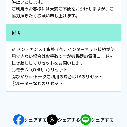
停止いたします。
ご利用のお客様には大変ご不便をおかけしますが、ご
会社案内
協力頂きたくお願い申し上げます。
お知らせ
備考
サイトマップ
※ メンテナンス工事終了後、インターネット接続が使
ウェブサイトのご利用について
用できない場合はお手数ですが各機器の電源コードを
抜き差ししてリセットをお願いします。
放送基準
①モデム（ONU）のリセット
②ひかりdeトークご利用の場合はTAのリセット
安全・安心マーク
③ルーターなどのリセット
安全・安心ガイド
放送番組審議会議事録
シェアする
シェアする
シェアする
情報セキュリティ基本方針