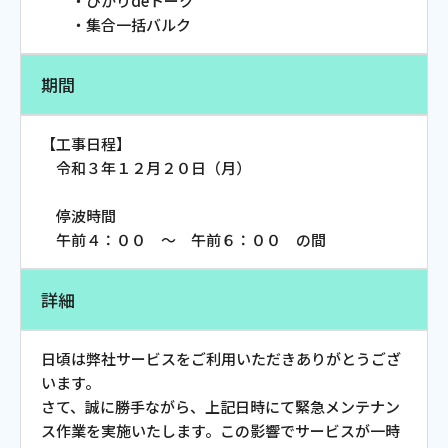
・ひかりdeトーク
お電話でのお問い合わせ
・集合一括バルク
受付時間：9:30〜18:00 年中無休
期間
【工事日程】
Webメール
令和３年１２月２０日（月）
停波時間
午前４：００ ～ 午前６：００ の間
詳細
日頃は弊社サービスをご利用いただきありがとうござ
おトクなプラン
います。
さて、誠に勝手ながら、上記日時にて緊急メンテナン
パンフレット・チラシ
ス作業を実施いたします。この影響でサービスが一時