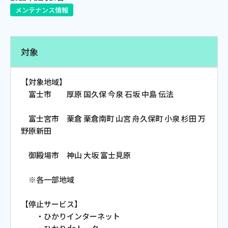
メンテナンス情報
電話
対象
動画配信
【対象地域】
富士市 厚原 国久保 今泉 石坂 中島 伝法
富士宮市 栗倉 栗倉南町 山宮 舟久保町 小泉 杉田 万
おトクな情報
料金案内
野原新田
御殿場市 神山 大坂 富士見原
よくあるご質問
対応エリア
※各一部地域
【停止サービス】
・ひかりインターネット