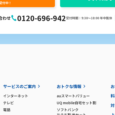
間受付中！
0120-696-942
合わせ
受付時間：9:30〜18:00 年中無休
サービスのご案内
おトクな情報
お
料
インターネット
auスマートバリュー
テレビ
UQ mobile自宅セット割
対
電話
ソフトバンク
よ
おうち割 光セット