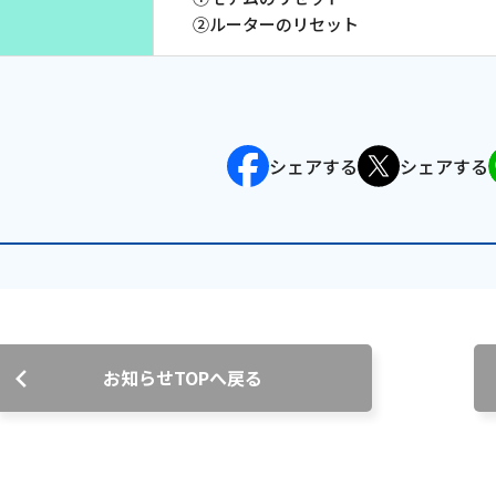
②ルーターのリセット
沿革
組織図
グループ会社
決算公告・電子公告
シェアする
シェアする
自治体様・事業者様向けサービ
ス
て
放送基準
安全・安心マーク
安全・安心ガイド
放送
用約款・重要事項説明書
プライバシーポリシー
広告掲載の
お知らせTOPへ戻る