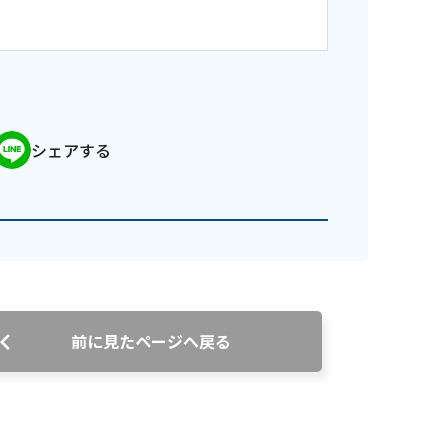
シェアする
番組審議会議事録
情報セキュリティ基本方針
ご案内
前に見たページへ戻る