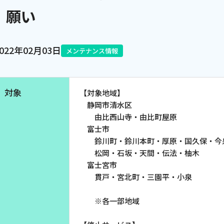
願い
電話
2022年02月03日
メンテナンス情報
動画配信
対象
【対象地域】
静岡市清水区
由比西山寺・由比町屋原
富士市
鈴川町・鈴川本町・厚原・国久保・今
松岡・石坂・天間・伝法・柚木
富士宮市
貫戸・宮北町・三園平・小泉
※各一部地域