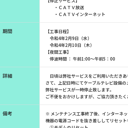
【停止サービス】
お電話でのお問い合わせ
・ＣＡＴＶ放送
受付時間：9:30〜18:00 年中無休
・ＣＡＴＶインターネット
期間
【工事日程】
令和4年2月9日（水）
Webメール
令和4年2月10日（木）
【夜間工事】
停波時間 ： 午前1:00～午前5：00
詳細
日頃は弊社サービスをご利用いただきあ
さて、上記日時にてケーブルテレビ設備の
弊社サービスが一時停止致します。
ご不便をおかけしますが、ご協力頂きたく
会社案内
お知らせ
備考
※ メンテナンス工事終了後、インターネ
シ
会社概要
障害情報
機器の電源コードを抜き差ししてリセット
支店一覧
メンテナ
①モデムのリセット