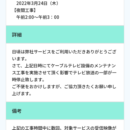
2022年3月24日（木）
お電話でのお問い合わせ
【夜間工事】
受付時間：9:30〜18:00 年中無休
午前2:00～午前3：00
詳細
Webメール
日頃は弊社サービスをご利用いただきありがとうござ
います。
さて、上記日時にてケーブルテレビ設備のメンテナン
ス工事を実施させて頂く影響でテレビ放送の一部が一
時停止致します。
ご不便をおかけしますが、ご協力頂きたくお願い申し
上げます。
おトクなプラン
備考
パンフレット・チラシ
上記の工事時間中に数回、対象サービスの受信映像が