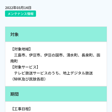
2022年03月16日
電話
メンテナンス情報
動画配信
対象
【対象地域】
三島市、伊豆市、伊豆の国市、清水町、長泉町、函
おトクな情報
料金案内
南町
【対象サービス】
テレビ放送サービスのうち、地上デジタル放送
（NHK及び民放各局）
よくあるご質問
対応エリア
期間
【工事日程】