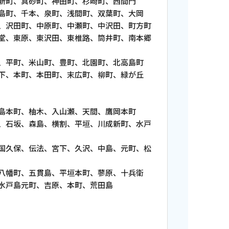
真砂町、神田町、杉崎町、西間門
千本、泉町、浅間町、双葉町、大岡
町、中原町、中瀬町、中沢田、町方町
原、東沢田、東椎路、筒井町、南本郷
、米山町、豊町、北園町、北高島町
町、本田町、末広町、柳町、緑が丘
本町、柚木、入山瀬、天間、鷹岡本町
、森島、横割、平垣、川成新町、水戸
、伝法、宮下、久沢、中島、元町、松
、五貫島、平垣本町、蓼原、十兵衛
島元町、吉原、本町、荒田島
ンス情報