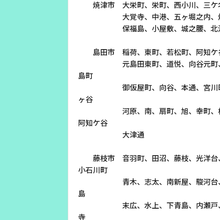
焼津市 大栄町、栄町、西小川、三ケ名
沿革
大覚寺、中港、五ヶ堀之内、焼津、
保福島、小屋敷、城之腰、北浜通
組織図
グループ会社
島田市 稲荷、東町、若松町、阿知ケ谷
決算公告・電子公告
元島田東町、道悦、向谷元町、元島
自治体様・事業者様向けサービ
島町
ス
御仮屋町、向谷、本通、宮川町、野
ヶ谷
河原、南、扇町、旭、幸町、横井、
て
放送基準
安全・安心マーク
安全・安心ガイド
放送
阿知ケ谷
用約款・重要事項説明書
プライバシーポリシー
広告掲載の
大津通
藤枝市 音羽町、田沼、藤枝、光洋台、
小石川町
青木、志太、南新屋、駿河台、駅前
島
末広、水上、下青島、内瀬戸、築地
寺