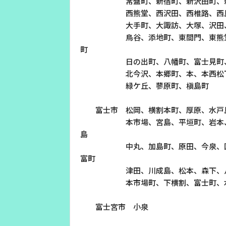
常盤町、新宿町、新沢田町、新町、
お電話でのお問い合わせ
西熊堂、西沢田、西椎路、西島町、
受付時間：9:30〜18:00 年中無休
大手町、大諏訪、大塚、沢田、沢田
鳥谷、添地町、東間門、東熊堂、東
町
日の出町、八幡町、富士見町、平町
北今沢、本郷町、本、本西松下、本
Webメール
緑ケ丘、蓼原町、槇島町
富士市 松岡、横割本町、厚原、水戸島
本市場、宮島、平垣町、岩本、石坂
島
中丸、加島町、原田、今泉、国久保
富町
津田、川成島、松本、森下、八幡町
本市場町、下横割、富士町、水戸
会社案内
お知らせ
富士宮市 小泉
シ
会社概要
障害情報
支店一覧
メンテナ