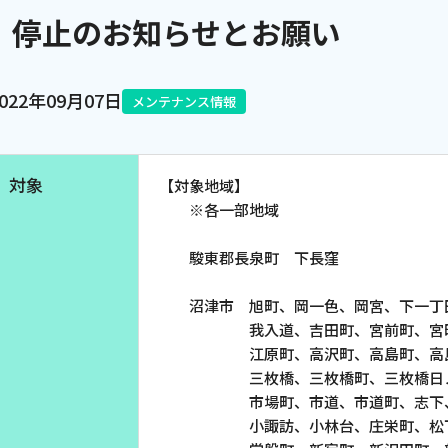
停止のお知らせとお願い
電話
2022年09月07日
メンテナンス情報
動画配信
対象
【対象地域】
※各一部地域
駿東郡長泉町 下長窪
沼津市 旭町、岡一色、岡宮、下一丁田
我入道、吉田町、宮前町、宮町、共
江原町、高沢町、高島町、高島本町
三枚橋、三枚橋町、三枚橋日ノ出町
市場町、市道、市道町、志下、蛇松
小諏訪、小林台、庄栄町、松下町、