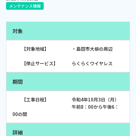
メンテナンス情報
電話
対象
動画配信
【対象地域】 ・島田市大柳の周辺
【停止サービス】 らくらくワイヤレス
おトクな情報
料金案内
期間
【工事日程】 令和4年10月3日（月）
よくあるご質問
対応エリア
午前8：00から午後6：
00の間
詳細