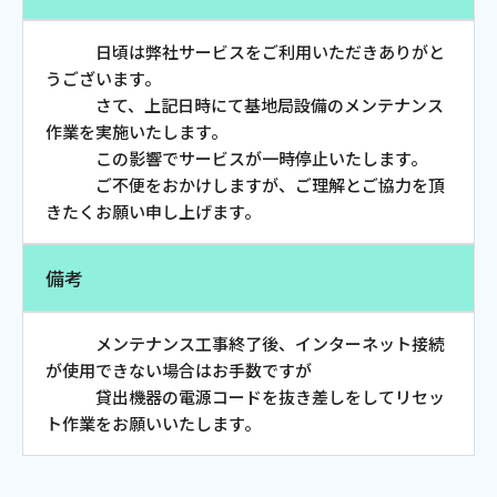
お電話でのお問い合わせ
受付時間：9:30〜18:00 年中無休
日頃は弊社サービスをご利用いただきありがと
うございます。
さて、上記日時にて基地局設備のメンテナンス
作業を実施いたします。
この影響でサービスが一時停止いたします。
Webメール
ご不便をおかけしますが、ご理解とご協力を頂
きたくお願い申し上げます。
備考
メンテナンス工事終了後、インターネット接続
が使用できない場合はお手数ですが
貸出機器の電源コードを抜き差しをしてリセッ
おトクなプラン
ト作業をお願いいたします。
パンフレット・チラシ