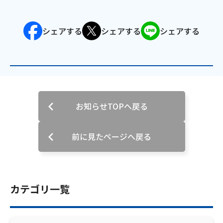
会社案内
シェアする
シェアする
シェアする
お知らせ
サイトマップ
ウェブサイトのご利用について
お知らせTOPへ戻る
放送基準
前に見たページへ戻る
安全・安心マーク
安全・安心ガイド
カテゴリ一覧
放送番組審議会議事録
情報セキュリティ基本方針