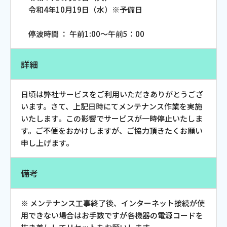
令和4年10月19日（水）※予備日
会社案内
停波時間 ： 午前1:00～午前5：00
お知らせ
詳細
サイトマップ
日頃は弊社サービスをご利用いただきありがとうござ
ウェブサイトのご利用について
います。さて、上記日時にてメンテナンス作業を実施
いたします。この影響でサービスが一時停止いたしま
放送基準
す。ご不便をおかけしますが、ご協力頂きたくお願い
申し上げます。
安全・安心マーク
安全・安心ガイド
備考
放送番組審議会議事録
※ メンテナンス工事終了後、インターネット接続が使
用できない場合はお手数ですが各機器の電源コードを
情報セキュリティ基本方針