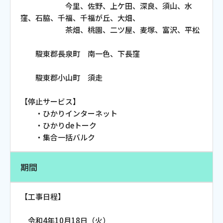
今里、佐野、上ケ田、深良、須山、水
お電話でのお問い合わせ
窪、石脇、千福、千福が丘、大畑、
受付時間：9:30〜18:00 年中無休
茶畑、桃園、二ツ屋、麦塚、富沢、平松
駿東郡長泉町 南一色、下長窪
Webメール
駿東郡小山町 須走
【停止サービス】
・ひかりインターネット
・ひかりdeトーク
・集合一括バルク
期間
おトクなプラン
【工事日程】
パンフレット・チラシ
令和4年10月18日（火）