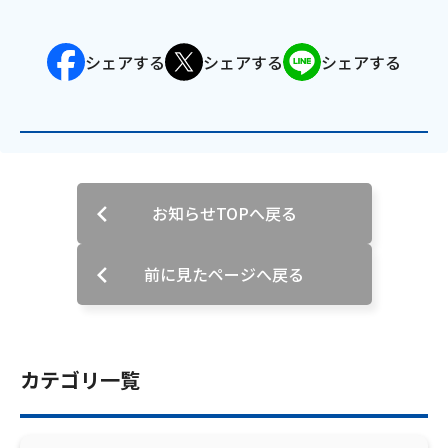
会社案内
シェアする
シェアする
シェアする
お知らせ
サイトマップ
ウェブサイトのご利用について
お知らせTOPへ戻る
放送基準
前に見たページへ戻る
安全・安心マーク
安全・安心ガイド
カテゴリ一覧
放送番組審議会議事録
情報セキュリティ基本方針