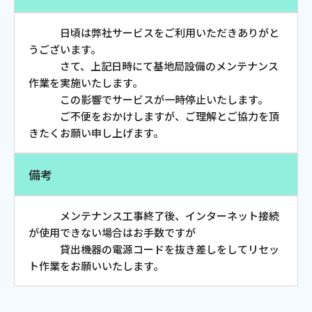
お電話でのお問い合わせ
受付時間：9:30〜18:00 年中無休
日頃は弊社サービスをご利用いただきありがと
うございます。
さて、上記日時にて基地局設備のメンテナンス
作業を実施いたします。
この影響でサービスが一時停止いたします。
Webメール
ご不便をおかけしますが、ご理解とご協力を頂
きたくお願い申し上げます。
備考
メンテナンス工事終了後、インターネット接続
が使用できない場合はお手数ですが
貸出機器の電源コードを抜き差しをしてリセッ
おトクなプラン
ト作業をお願いいたします。
パンフレット・チラシ