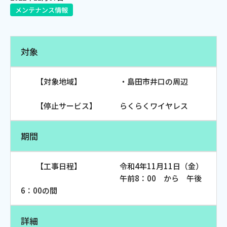
メンテナンス情報
電話
対象
動画配信
【対象地域】 ・島田市井口の周辺
【停止サービス】 らくらくワイヤレス
おトクな情報
料金案内
期間
【工事日程】 令和4年11月11日（金）
よくあるご質問
対応エリア
午前8：00 から 午後
6：00の間
詳細