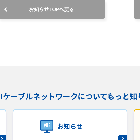
お知らせTOPへ戻る
沿革
組織図
グループ会社
決算公告・電子公告
自治体様・事業者様向けサービ
ス
て
放送基準
安全・安心マーク
安全・安心ガイド
放送
用約款・重要事項説明書
プライバシーポリシー
広告掲載の
KAIケーブルネットワークに
ついてもっと知
お知らせ