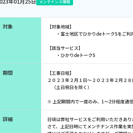
2023年01月25日
メンテナンス情報
電話
対象
【対象地域】
動画配信
・富士地区でひかりdeトークSをご利
【該当サービス】
・ひかりdeトークS
期間
【工事日程】
２０２３年２月１日～２０２３年２月２８
（土日祝日を除く）
※ 上記期間内で一度のみ、1～2分程度通
詳細
日頃は弊社サービスをご利用いただきあり
さて、上記日時にてメンテナンス作業を実