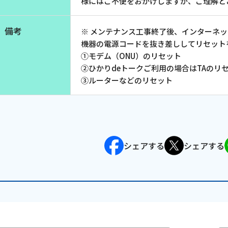
様にはご不便をおかけしますが、ご理解と
お電話でのお問い合わせ
受付時間：9:30〜18:00 年中無休
備考
※ メンテナンス工事終了後、インターネ
機器の電源コードを抜き差ししてリセット
①モデム（ONU）のリセット
②ひかりdeトークご利用の場合はTAのリ
Webメール
③ルーターなどのリセット
シェアする
シェアする
会社案内
お知らせ
シ
会社概要
障害情報
支店一覧
メンテナ