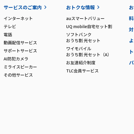
サービスのご案内
おトクな情報
お
料
インターネット
auスマートバリュー
テレビ
UQ mobile自宅セット割
対
電話
ソフトバンク
よ
おうち割 光セット
動画配信サービス
ワイモバイル
サポートサービス
ト
おうち割 光セット（A）
AI防犯カメラ
パ
お友達紹介制度
ミライスピーカー
TLC会員サービス
その他サービス