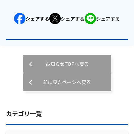
会社案内
シェアする
シェアする
シェアする
お知らせ
サイトマップ
ウェブサイトのご利用について
お知らせTOPへ戻る
放送基準
前に見たページへ戻る
安全・安心マーク
安全・安心ガイド
カテゴリ一覧
放送番組審議会議事録
情報セキュリティ基本方針