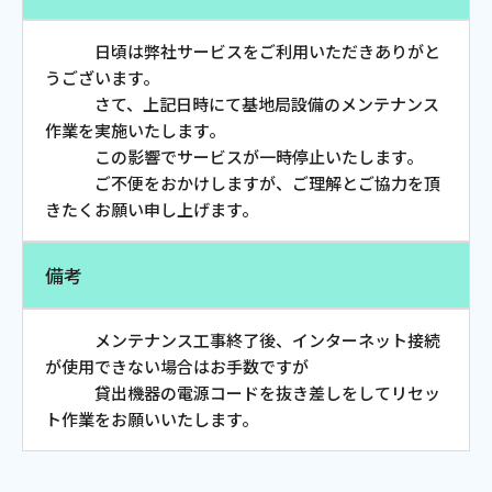
お電話でのお問い合わせ
受付時間：9:30〜18:00 年中無休
日頃は弊社サービスをご利用いただきありがと
うございます。
さて、上記日時にて基地局設備のメンテナンス
作業を実施いたします。
この影響でサービスが一時停止いたします。
Webメール
ご不便をおかけしますが、ご理解とご協力を頂
きたくお願い申し上げます。
備考
メンテナンス工事終了後、インターネット接続
が使用できない場合はお手数ですが
貸出機器の電源コードを抜き差しをしてリセッ
おトクなプラン
ト作業をお願いいたします。
パンフレット・チラシ