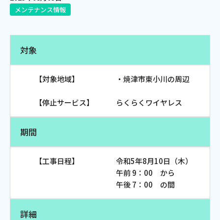
メンテナンス情報
電話
対象
動画配信
【対象地域】 ・焼津市東小川の周辺
【停止サービス】 らくらくワイヤレス
おトクな情報
料金案内
期間
【工事日程】 令和5年8月10日（木）
よくあるご質問
対応エリア
午前 9：00 から
午後 7：00 の間
詳細