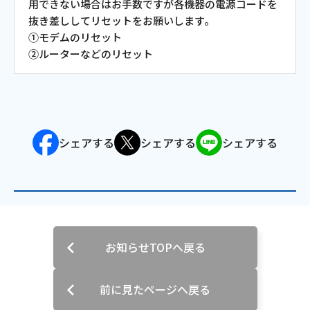
用できない場合はお手数ですが各機器の電源コードを
抜き差ししてリセットをお願いします。
会社案内
①モデムのリセット
②ルーターなどのリセット
お知らせ
サイトマップ
ウェブサイトのご利用について
シェアする
シェアする
シェアする
放送基準
安全・安心マーク
安全・安心ガイド
お知らせTOPへ戻る
放送番組審議会議事録
前に見たページへ戻る
情報セキュリティ基本方針