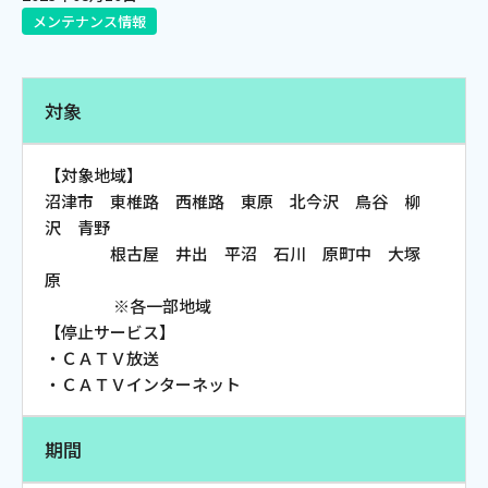
メンテナンス情報
電話
対象
動画配信
【対象地域】
沼津市 東椎路 西椎路 東原 北今沢 鳥谷 柳
沢 青野
根古屋 井出 平沼 石川 原町中 大塚
おトクな情報
料金案内
原
※各一部地域
【停止サービス】
・ＣＡＴＶ放送
よくあるご質問
対応エリア
・ＣＡＴＶインターネット
期間