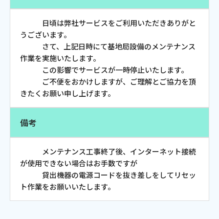
お電話でのお問い合わせ
受付時間：9:30〜18:00 年中無休
日頃は弊社サービスをご利用いただきありがと
うございます。
さて、上記日時にて基地局設備のメンテナンス
作業を実施いたします。
この影響でサービスが一時停止いたします。
Webメール
ご不便をおかけしますが、ご理解とご協力を頂
きたくお願い申し上げます。
備考
メンテナンス工事終了後、インターネット接続
が使用できない場合はお手数ですが
貸出機器の電源コードを抜き差しをしてリセッ
おトクなプラン
ト作業をお願いいたします。
パンフレット・チラシ