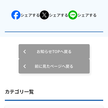
会社案内
シェアする
シェアする
シェアする
お知らせ
サイトマップ
ウェブサイトのご利用について
お知らせTOPへ戻る
放送基準
前に見たページへ戻る
安全・安心マーク
安全・安心ガイド
カテゴリ一覧
放送番組審議会議事録
情報セキュリティ基本方針