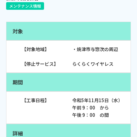
メンテナンス情報
電話
対象
動画配信
【対象地域】 ・焼津市与惣次の周辺
【停止サービス】 らくらくワイヤレス
おトクな情報
料金案内
期間
【工事日程】 令和5年11月15日（水）
よくあるご質問
対応エリア
午前 9：00 から
午後 9：00 の間
詳細