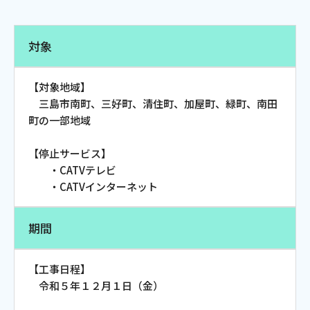
電話
対象
動画配信
【対象地域】
三島市南町、三好町、清住町、加屋町、緑町、南田
町の一部地域
【停止サービス】
おトクな情報
料金案内
・CATVテレビ
・CATVインターネット
期間
よくあるご質問
対応エリア
【工事日程】
令和５年１２月１日（金）