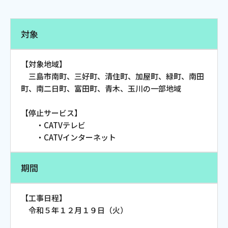
電話
対象
動画配信
【対象地域】
三島市南町、三好町、清住町、加屋町、緑町、南田
町、南二日町、富田町、青木、玉川の一部地域
【停止サービス】
おトクな情報
料金案内
・CATVテレビ
・CATVインターネット
期間
よくあるご質問
対応エリア
【工事日程】
令和５年１２月１９日（火）