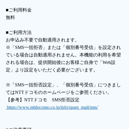
会社案内
■ご利用料金
無料
お知らせ
■ご利用方法
お申込み不要で自動適用されます。
サイトマップ
※「SMS一括拒否」または「個別番号受信」を設定され
ている場合は自動適用されません。本機能の利用を希望
ウェブサイトのご利用について
される場合は、提供開始後にお客様ご自身で「Web設
放送基準
定」より設定をいただく必要がございます。
安全・安心マーク
※「SMS一括拒否設定」、「個別番号受信」につきまし
てはNTTドコモのホームページをご参照ください。
安全・安心ガイド
【参考】NTTドコモ SMS拒否設定
https://www.nttdocomo.co.jp/info/spam_mail/sms/
放送番組審議会議事録
情報セキュリティ基本方針