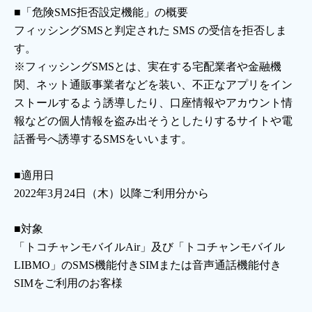
お電話でのお問い合わせ
■「危険SMS拒否設定機能」の概要
受付時間：9:30〜18:00 年中無休
フィッシングSMSと判定された SMS の受信を拒否しま
す。
※フィッシングSMSとは、実在する宅配業者や金融機
関、ネット通販事業者などを装い、不正なアプリをイン
ストールするよう誘導したり、口座情報やアカウント情
Webメール
報などの個人情報を盗み出そうとしたりするサイトや電
話番号へ誘導するSMSをいいます。
■適用日
2022
年3月24日（木）以降ご利用分から
■対象
「トコチャンモバイルAir」及び「トコチャンモバイル
おトクなプラン
LIBMO」のSMS機能付きSIMまたは音声通話機能付き
SIMをご利用のお客様
パンフレット・チラシ