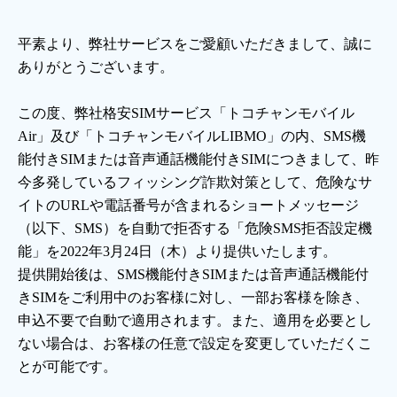
電話
平素より、弊社サービスをご愛顧いただきまして、誠に
ありがとうございます。
動画配信
この度、弊社格安SIMサービス「トコチャンモバイル
Air」及び「トコチャンモバイルLIBMO」の内、SMS機
能付きSIMまたは音声通話機能付きSIMにつきまして、昨
今多発しているフィッシング詐欺対策として、危険なサ
イトのURLや電話番号が含まれるショートメッセージ
おトクな情報
料金案内
（以下、SMS）を自動で拒否する「危険SMS拒否設定機
能」を2022年3月24日（木）より提供いたします。
提供開始後は、SMS機能付きSIMまたは音声通話機能付
よくあるご質問
対応エリア
きSIMをご利用中のお客様に対し、一部お客様を除き、
申込不要で自動で適用されます。また、適用を必要とし
ない場合は、お客様の任意で設定を変更していただくこ
とが可能です。