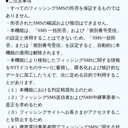
■ご注意事項
ご利用約款・重要事項説明書
・すべてのフィッシングSMSの拒否を保証するものでは
ありません。
プライバシーポリシー
・拒否されたSMSの確認および復旧はできません。
・本機能は、「SMS 一括拒否」および「個別番号受信」
広告掲載のご案内
の設定と併用することはできないため、「SMS一括拒
否」または「個別番号受信」を設定すると、自動的に本
機能の適用は解除されます。
・本機能により検知したフィッシングSMSに関する情報
をNTTドコモのサーバに蓄積し、匿名化および統計的な
データに加工したうえで、次に定める目的で利用するこ
とがあります。
（１）本機能における判定精度向上のため
（２）フィッシングSMS送信者およびSMS中継事業者へ
是正を求めるため
（３）フィッシングサイトへお客さまがアクセスするこ
とを防止するため
（４）携帯電話事業者間でフィッシングSMSに関する対