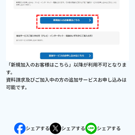
会社案内
お知らせ
サイトマップ
ウェブサイトのご利用について
「新規加入のお客様はこちら」以降が利用不可となりま
す。
放送基準
資料請求及びご加入中の方の追加サービスお申し込みは
可能です。
安全・安心マーク
安全・安心ガイド
放送番組審議会議事録
シェアする
シェアする
シェアする
情報セキュリティ基本方針