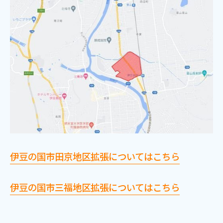
お電話でのお問い合わせ
受付時間：9:30〜18:00 年中無休
Webメール
伊豆の国市田京地区拡張についてはこちら
おトクなプラン
伊豆の国市三福地区拡張についてはこちら
パンフレット・チラシ