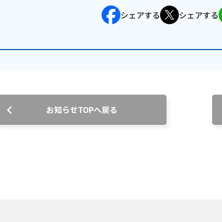
シェアする
シェアする
沿革
組織図
グループ会社
決算公告・電子公告
自治体様・事業者様向けサービ
ス
お知らせTOPへ戻る
て
放送基準
安全・安心マーク
安全・安心ガイド
放送
用約款・重要事項説明書
プライバシーポリシー
広告掲載の