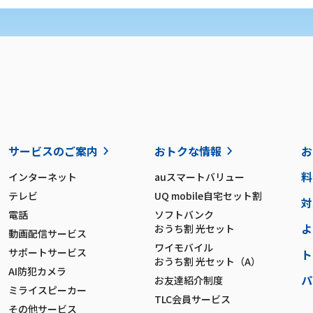
サービスのご案内
おトクな情報
お
料
インターネット
auスマートバリュー
テレビ
UQ mobile自宅セット割
対
電話
ソフトバンク
よ
おうち割 光セット
動画配信サービス
ワイモバイル
サポートサービス
ト
おうち割 光セット（A）
AI防犯カメラ
パ
お友達紹介制度
ミライスピーカー
TLC会員サービス
その他サービス