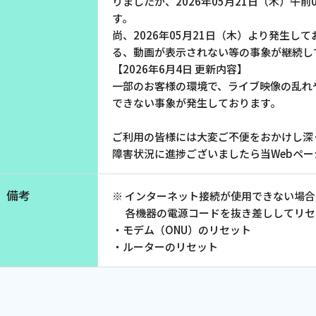
りましたが、2026年05月21日（木）午前
お電話でのお問い合わせ
す。
受付時間：9:30〜18:00 年中無休
尚、2026年05月21日（木）より発生
る、動画が表示されない等の事象が継続し
【2026年6月4日 更新内容】
一部のお客様の環境で、ライブ映像の乱れ
できない事象が発生しております。
Webメール
ご利用の皆様には大変ご不便をおかけし深
障害状況に進捗ございましたら当Webペ
備考
※ インターネット接続が使用できない場
各機器の電源コードを抜き差ししてリセ
・モデム（ONU）のリセット
・ルーターのリセット
会社案内
お知らせ
シ
会社概要
障害情報
支店一覧
メンテナ