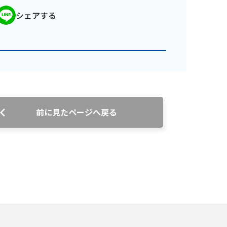
シェアする
前に見たページへ戻る
番組審議会議事録
情報セキュリティ基本方針
ご案内