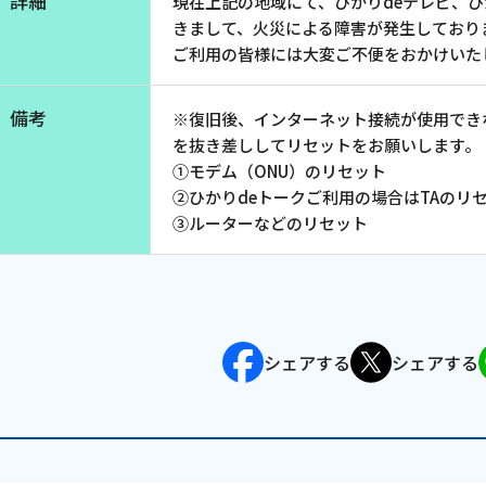
詳細
現在上記の地域にて、ひかりdeテレビ、ひ
お電話でのお問い合わせ
きまして、火災による障害が発生しており
受付時間：9:30〜18:00 年中無休
ご利用の皆様には大変ご不便をおかけいた
備考
※復旧後、インターネット接続が使用でき
を抜き差ししてリセットをお願いします。
Webメール
①モデム（ONU）のリセット
②ひかりdeトークご利用の場合はTAのリ
③ルーターなどのリセット
シェアする
シェアする
会社案内
お知らせ
シ
会社概要
障害情報
支店一覧
メンテナ