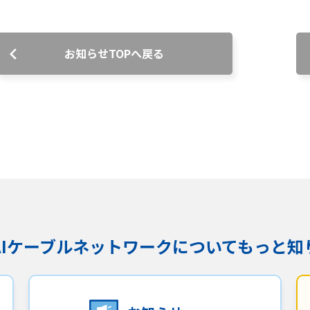
沿革
組織図
お知らせTOPへ戻る
グループ会社
決算公告・電子公告
自治体様・事業者様向けサービ
ス
て
放送基準
安全・安心マーク
安全・安心ガイド
放送
用約款・重要事項説明書
プライバシーポリシー
広告掲載の
KAIケーブルネットワークに
ついてもっと知