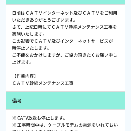
会社案内
日頃はＣＡＴＶインターネット及びＣＡＴＶをご利用
いただきありがとうございます。
さて、上記日時にてＣＡＴＶ幹線メンテナンス工事を
お知らせ
実施いたします。
この影響でＣＡＴＶ及びインターネットサービスが一
サイトマップ
時停止いたします。
ご不便をおかけしますが、ご協力頂きたくお願い申し
ウェブサイトのご利用について
上げます。
放送基準
【作業内容】
ＣＡＴＶ幹線メンテナンス工事
安全・安心マーク
安全・安心ガイド
備考
放送番組審議会議事録
※ CATV放送も停止します。
※ 工事時間中は、ケーブルモデムの電源をいれておい
情報セキュリティ基本方針