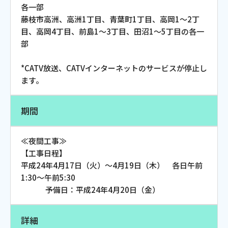
各一部
お電話でのお問い合わせ
藤枝市高洲、高洲1丁目、青葉町1丁目、高岡1～2丁
受付時間：9:30〜18:00 年中無休
目、高岡4丁目、前島1～3丁目、田沼1～5丁目の各一
部
*CATV放送、CATVインターネットのサービスが停止し
Webメール
ます。
期間
≪夜間工事≫
【工事日程】
平成24年4月17日（火）～4月19日（木） 各日午前
1:30～午前5:30
おトクなプラン
予備日：平成24年4月20日（金）
パンフレット・チラシ
詳細