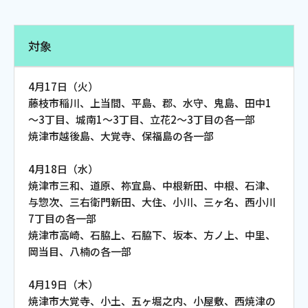
電話
対象
動画配信
4月17日（火）
藤枝市稲川、上当間、平島、郡、水守、鬼島、田中1
～3丁目、城南1～3丁目、立花2～3丁目の各一部
焼津市越後島、大覚寺、保福島の各一部
おトクな情報
料金案内
4月18日（水）
焼津市三和、道原、祢宜島、中根新田、中根、石津、
与惣次、三右衛門新田、大住、小川、三ヶ名、西小川
7丁目の各一部
よくあるご質問
対応エリア
焼津市高崎、石脇上、石脇下、坂本、方ノ上、中里、
岡当目、八楠の各一部
4月19日（木）
焼津市大覚寺、小土、五ヶ堀之内、小屋敷、西焼津の