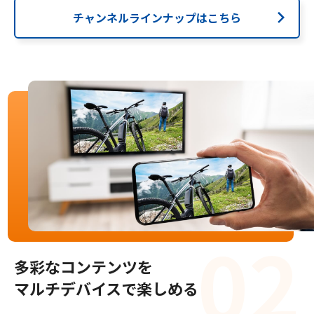
サイトマップ
チャンネルラインナップはこちら
ウェブサイトのご利用について
放送基準
安全・安心マーク
安全・安心ガイド
放送番組審議会議事録
情報セキュリティ基本方針
ご利用約款・重要事項説明書
多彩なコンテンツを
プライバシーポリシー
マルチデバイスで楽しめる
広告掲載のご案内