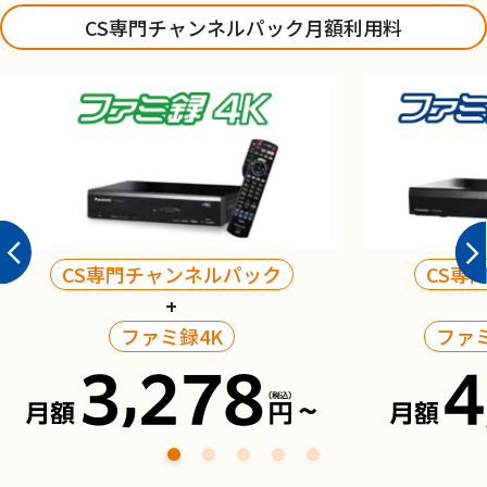
CS専門チャンネルパック月額利用料
CS専門チャンネルパック
CS専
+
ファミ録4K
ファ