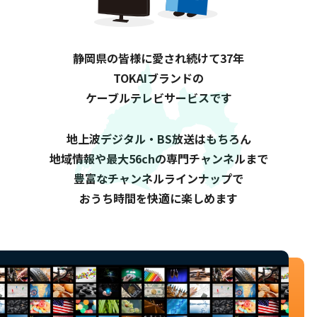
電話
静岡県の皆様に愛され続けて37年
動画配信
TOKAIブランドの
ケーブルテレビサービスです
地上波デジタル・BS放送はもちろん
地域情報や最大56chの専門チャンネルまで
おトクな情報
料金案内
豊富なチャンネルラインナップで
おうち時間を快適に楽しめます
よくあるご質問
対応エリア
お電話でのお問い合わせ
受付時間：9:30〜18:00 年中無休