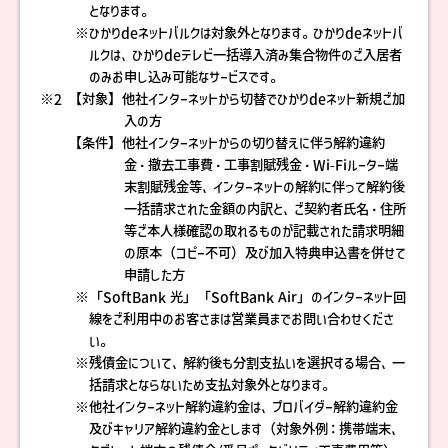
となります。
※ひかりdeネットバルクは対象外となります。ひかりdeネットバ
ルクは、ひかりdeテレビ一括導入済み集合物件のご入居者
のみお申し込み可能なサービスです。
※2
【対象】他社インターネットから切替でひかりdeネット新規ご加
入の方
【条件】他社インターネットからの切り替えに伴う解約違約
金・撤去工事費・工事割賦残金・Wi-Fiルーター端
末割賦残金等、インターネットの解約に伴って解約後
一括請求された金額の内訳と、ご契約者氏名・住所
等ご本人様確認の取れるものが記載された請求明細
の原本（コピー不可）及び加入特典申込書を併せて
申請した方
※「SoftBank 光」「SoftBank Air」のインターネット回
線をご利用中のお客さまは営業員までお問い合わせくださ
い。
※残債金について、解約後も分割支払いを選択する場合、一
括請求とならないため支払対象外となります。
※他社インターネット解約違約金は、プロバイダー解約違約金
及びキャリア解約違約金とします（対象外例：携帯端末、