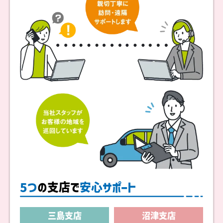
5つ
の支店で
安心サポート
三島支店
沼津支店