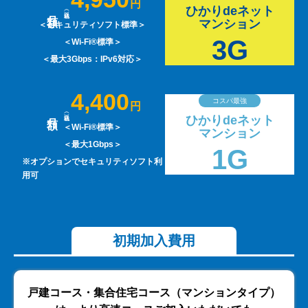
円
ひかりdeネット
マンション
＜セキュリティソフト標準＞
3G
＜Wi-Fi®標準＞
＜最大3Gbps：IPv6対応＞
4,400
コスパ最強
円
ひかりdeネット
＜Wi-Fi®標準＞
マンション
＜最大1Gbps＞
1G
※オプションでセキュリティソフト利
用可
初期加入費用
戸建コース・集合住宅コース（マンションタイプ）