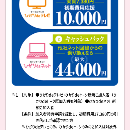
※1
【対象】●ひかりdeテレビ+ひかりdeトーク新規ご加入者（ひ
かりdeトーク既加入者も対象）●ひかりdeネット新
規ご加入者
【条件】加入者特典申請を提出し、初期費用17,380円の引
き落としが確認できた方
※ひかりdeテレビのみ、ひかりdeトークのみのご加入は対象外