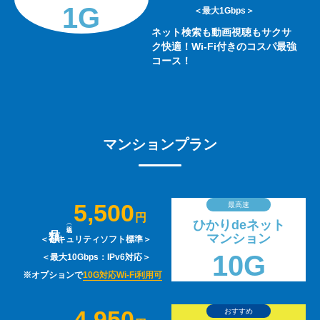
1G
＜最大1Gbps＞
ネット検索も動画視聴もサクサ
ク快適！Wi-Fi付きのコスパ最強
コース！
マンションプラン
5,500
最高速
円
ひかりdeネット
マンション
＜セキュリティソフト標準＞
10G
＜最大10Gbps：IPv6対応＞
※オプションで
10G対応Wi-Fi利用可
4,950
おすすめ