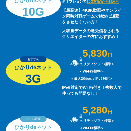
ひかりdeネット
※オプションで
10G対応Wi-Fi利用可
10G
【最高速】4K8K動画やオンライ
ン同時対戦ゲームで絶対に遅延
をさせたくない方！
大容量データの送受信をされる
クリエイターの方におすすめ！
5,830
円
おすすめ
＜セキュリティソフト標準＞
ひかりdeネット
＜Wi-Fi®標準＞
3G
＜最大3Gbps：IPv6対応＞
IPv6対応でWi-Fi付き！複数人で
使っても問題なし！
5,280
円
コスパ最強
＜セキュリティソフト標準＞
ひかりdeネット
＜Wi-Fi®標準＞